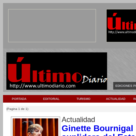
EDICIONES P
PORTADA
EDITORIAL
TURISMO
ACTUALIDAD
I
(Pagina 1 de 1)
Actualidad
Ginette Bournigal