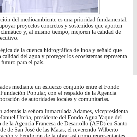
ación del medioambiente es una prioridad fundamental.
poyar proyectos concretos y sostenidos que aporten
o climático y, al mismo tiempo, mejoren la calidad de
ecutivo.
égica de la cuenca hidrográfica de Inoa y señaló que
a calidad del agua y proteger los ecosistemas representa
 futuro para el país.
ados mediante un esfuerzo conjunto entre el Fondo
 Fundación Popular, con el respaldo de la Agencia
boración de autoridades locales y comunitarias.
ron además la señora Inmaculada Adames, vicepresidenta
n Manuel Ureña, presidente del Fondo Agua Yaque del
ora de la Agencia Francesa de Desarrollo (AFD) en Santo
de de San José de las Matas; el reverendo Wilberto
ación y bendición de la obra; así como representantes