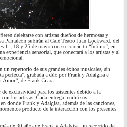
ieren deleitarse con artistas dueños de hermosas y
sa Pantaleón subirán al Café Teatro Juan Lockward, del
es 11, 18 y 25 de mayo con su concierto “Íntimo”, en
a experiencia sensorial, que conectará a los artistas y al
 emocional.
 un repertorio de sus grandes éxitos musicales, sin
ceta perfecta”, grabada a dúo por Frank y Adalgisa e
tu Amor”, de Frank Ceara.
 de exclusividad para los asistentes debido a la
on los artistas. Cada entrega tendrá sus
 en donde Frank y Adalgisa, además de las canciones,
omentos producto de la interacción con los presentes
e más de 30 años de Frank y Adalgisa, un recorrido de