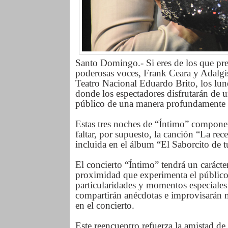
Santo Domingo.- Si eres de los que pref
poderosas voces, Frank Ceara y Adalgi
Teatro Nacional Eduardo Brito, los lun
donde los espectadores disfrutarán de un
público de una manera profundamente
Estas tres noches de “Íntimo” componen
faltar, por supuesto, la canción “La re
incluida en el álbum “El Saborcito de 
El concierto “Íntimo” tendrá un carácter
proximidad que experimenta el público c
particularidades y momentos especiales
compartirán anécdotas e improvisarán m
en el concierto.
Este reencuentro refuerza la amistad d