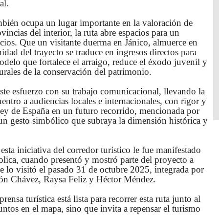
al.
bién ocupa un lugar importante en la valoración de
ncias del interior, la ruta abre espacios para un
icios. Que un visitante duerma en Jánico, almuerce en
dad del trayecto se traduce en ingresos directos para
delo que fortalece el arraigo, reduce el éxodo juvenil y
turales de la conservación del patrimonio.
e esfuerzo con su trabajo comunicacional, llevando la
uentro a audiencias locales e internacionales, con rigor y
 Rey de España en un futuro recorrido, mencionada por
 un gesto simbólico que subraya la dimensión histórica y
esta iniciativa del corredor turístico le fue manifestado
blica, cuando presentó y mostró parte del proyecto a
 lo visitó el pasado 31 de octubre 2025, integrada por
ón Chávez, Raysa Feliz y Héctor Méndez.
rensa turística está lista para recorrer esta ruta junto al
ntos en el mapa, sino que invita a repensar el turismo