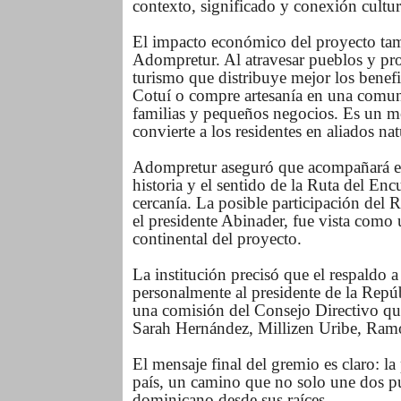
contexto, significado y conexión cultur
El impacto económico del proyecto tam
Adompretur. Al atravesar pueblos y provi
turismo que distribuye mejor los benef
Cotuí o compre artesanía en una comuni
familias y pequeños negocios. Es un mo
convierte a los residentes en aliados na
Adompretur aseguró que acompañará est
historia y el sentido de la Ruta del Enc
cercanía. La posible participación del
el presidente Abinader, fue vista como
continental del proyecto.
La institución precisó que el respaldo a 
personalmente al presidente de la Repú
una comisión del Consejo Directivo que
Sarah Hernández, Millizen Uribe, Ram
El mensaje final del gremio es claro: la p
país, un camino que no solo une dos pu
dominicano desde sus raíces.