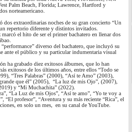
West Palm Beach, Florida; Lawrence, Hartford y
ados norteamericano.
ntó dos extraordinarias noches de su gran concierto “Un
 repertorio diferente y distintos invitados.
marcó el hito de ser el primer bachatero en llenar dos
ibao.
“performance” diverso del bachatero, que incluyó su
se ante el público y su particular indumentaria visual
ón ha grabado diez exitosos álbumes, que lo han
s exitosos de los últimos años, entre ellos “Todo se
99), “Tres Palabras” (2000), “Así te Amo” (2003),
rande que él” (2005), “La luz de mis Ojo”, (2007),
(2019) y “Mi Muchachita” (2022).
ra”, “La Luz de mis Ojos”, “Así te amo”, “Yo te voy a
, “El profesor”, “Aventura y su más reciente “Rica”, el
cciones, en solo un mes, en su canal de YouTube.