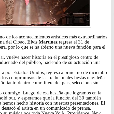
no de los acontecimientos artísticos más extraordinarios
ena del Cibao,
Elvis Martínez
regresa el 31 de
era, por lo que se ha abierto una nueva función para el
, vuelve hacer historia en el prestigioso centro de
 adueñado del público, haciendo de su actuación una
ra por Estados Unidos, regresa a principio de diciembre
los compromisos de las tradicionales fiestas navideñas,
 año tanto dentro como fuera del país, selecciona sin
no conmigo. Luego de esa hazaña que logramos en la
sold out, y esperamos que la función del 30 también
 hemos hecho historia con nuestras presentaciones. El
 destacó el artista en un comunicado de prensa.
ado su música por toda Nueva York, Providence, New