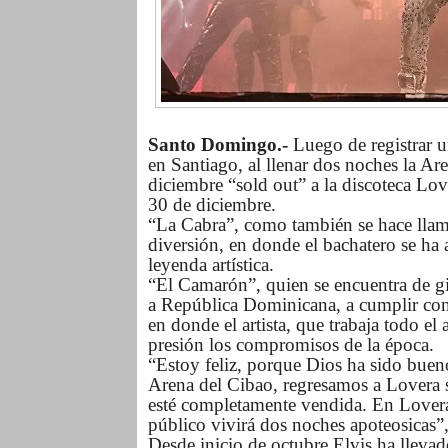
Santo Domingo.-
Luego de registrar u
en Santiago, al llenar dos noches la Ar
diciembre “sold out” a la discoteca Lov
30 de diciembre.
“La Cabra”, como también se hace llamar
diversión, en donde el bachatero se ha
leyenda artística.
“El Camarón”, quien se encuentra de gi
a República Dominicana, a cumplir con 
en donde el artista, que trabaja todo el
presión los compromisos de la época.
“Estoy feliz, porque Dios ha sido bue
Arena del Cibao, regresamos a Lovera 
esté completamente vendida. En Lovera
público vivirá dos noches apoteosicas”,
Desde inicio de octubre Elvis ha llev