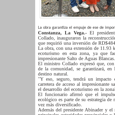
La obra garantiza el empuje de ese de import
Constanza, La Vega.-
El president
Collado, inauguraron la reconstrucció
que requirió una inversión de RD$48
La obra, con una extensión de 11.93 ki
ecoturismo en esta zona, ya que faci
impresionante Salto de Aguas Blancas.
El ministro Collado expresó que, con
de la comunidad, se garantizará, en l
destino natural.
"Y eso, seguro, tendrá un impacto 
carretera de acceso al impresionante 
el desarrollo del ecoturismo en la zona
El funcionario afirmó que el impul
ecológico es parte de su estrategia d
vez más diversificado.
Además del presidente Abinader y el m
principales autoridades provinciales y l