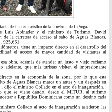
ante destino ecoturístico de la provincia de La Vega.
e Luis Abinader y el ministro de Turismo, David
n de la carretera de acceso al salto de Aguas Blancas,
4, 925,661
lómetros, tiene un impacto directo en el desarrollo del
litará el acceso de mayor cantidad de visitantes al
 esa obra, además de atender un justo y viejo reclamo
o adelante, que más turistas visiten el impresionante
directo en la economía de la zona, por lo que esta
salto de Aguas Blancas marca un antes y un después en
", dijo el ministro Collado en el acto de inauguración.
so que se viene dando, desde el MITUR, al turismo
e mostrar a República Dominicana como un destino cada
inistro Collado al acto de inauguración asistieron las
ocales.