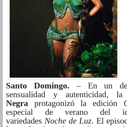
Santo Domingo.
– En un desp
sensualidad y autenticidad, l
Negra
protagonizó la edición
especial de verano del i
variedades
Noche de Luz
. El episo